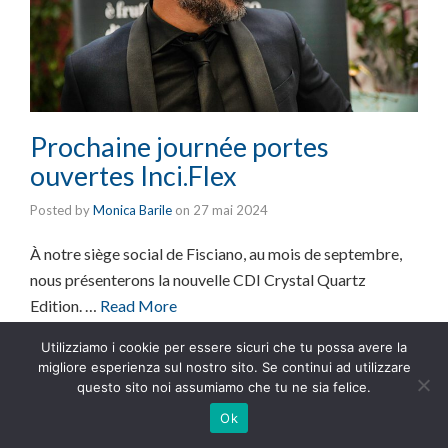
Prochaine journée portes
ouvertes Inci.Flex
Posted by
Monica Barile
on
27 mai 2024
À notre siège social de Fisciano, au mois de septembre,
nous présenterons la nouvelle CDI Crystal Quartz
Edition. …
Read More
Utilizziamo i cookie per essere sicuri che tu possa avere la
migliore esperienza sul nostro sito. Se continui ad utilizzare
questo sito noi assumiamo che tu ne sia felice.
Ok