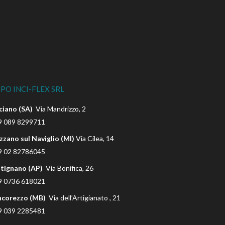
PO INCI-FLEX SRL
ciano (SA)
Via Mandrizzo, 2
9 089 8299711
zzano sul Naviglio (MI)
Via Cilea, 14
9 02 82786045
tignano (AP)
Via Bonifica, 26
9 0736 618021
ncorezzo (MB)
Via dell’Artigianato , 21
9 039 2285481