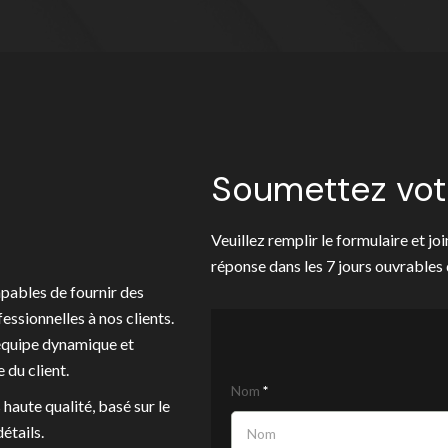
Soumettez vot
Veuillez remplir le formulaire et j
réponse dans les 7 jours ouvrable
pables de fournir des
ssionnelles à nos clients.
e équipe dynamique et
Travaillez
 du client.
Si vous
Nom
*
avec nous
êtes un
haute qualité, basé sur le
humain,
étails.