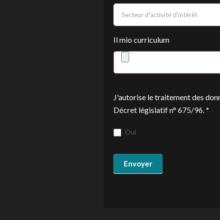
Il mio curriculum
J'autorise le traitement des d
Décret législatif n° 675/96.
*
Oui
Envoyer