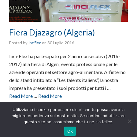
Fiera Djazagro (Algeria)
Posted by
Inciflex
on
30 Luglio 2016
Inci-Flex ha partecipato per 2 anni consecutivi (2016-
2017) alla fiera di Algeri, evento professionale per le
aziende operanti nel settore agro-alimentare. All’interno
dello stand intitolato a “Les talents italiens”, la nostra
impresa ha presentato i suoi prodotti per tutti i …
Read More
…
Read More
Tags:
fiere
Utilizziamo i cookie per essere sicuri che tu possa avere la
migliore esperienza sul nostro sito. Se continui ad utilizzare
questo sito noi assumiamo che tu ne sia felice.
Ok